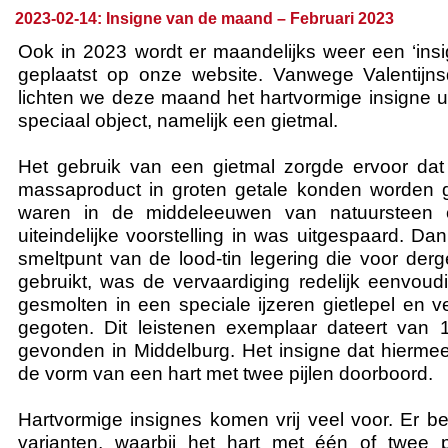
2023-02-14: Insigne van de maand – Februari 2023
Ook in 2023 wordt er maandelijks weer een ‘in
geplaatst op onze website. Vanwege Valentijns
lichten we deze maand het hartvormige insigne ui
speciaal object, namelijk een gietmal.
Het gebruik van een gietmal zorgde ervoor dat
massaproduct in groten getale konden worden g
waren in de middeleeuwen van natuursteen 
uiteindelijke voorstelling in was uitgespaard. Dank
smeltpunt van de lood-tin legering die voor derg
gebruikt, was de vervaardiging redelijk eenvoud
gesmolten in een speciale ijzeren gietlepel en v
gegoten. Dit leistenen exemplaar dateert van
gevonden in Middelburg. Het insigne dat hierm
de vorm van een hart met twee pijlen doorboord.
Hartvormige insignes komen vrij veel voor. Er be
varianten, waarbij het hart met één of twee p